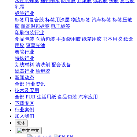
水性纸蜂窝
褪色墨水
防滑胶
封尾胶
纸芯胶
头胶
复合胶
乳霜
标签行业
标签用复合胶
标签用涂层
物流标签
汽车标签
标签压敏
胶
耐高温PI标签
电子标签
印刷包装行业
食品包装
医药包装
手提袋用胶
纸箱用胶
书本用胶
纸盒
用胶
隔离光油
卷管行业
特殊行业
划线材料
清洗剂
配套设备
滤器行业
热熔胶
新闻动态
全部
行业资讯
技术及应用
全部
PUR
生活用纸
食品包装
汽车应用
下载专区
行业案例
加入我们
繁体
中文