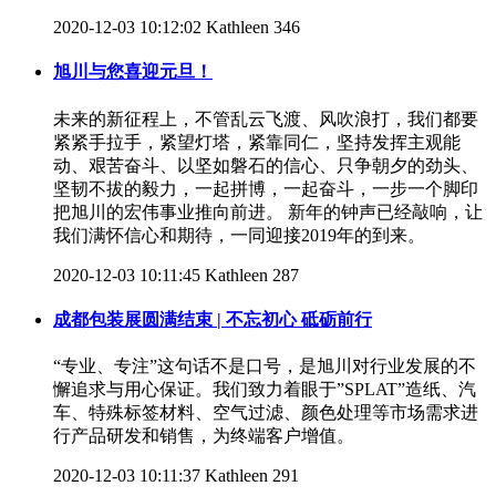
2020-12-03 10:12:02
Kathleen
346
旭川与您喜迎元旦！
未来的新征程上，不管乱云飞渡、风吹浪打，我们都要
紧紧手拉手，紧望灯塔，紧靠同仁，坚持发挥主观能
动、艰苦奋斗、以坚如磐石的信心、只争朝夕的劲头、
坚韧不拔的毅力，一起拼博，一起奋斗，一步一个脚印
把旭川的宏伟事业推向前进。 新年的钟声已经敲响，让
我们满怀信心和期待，一同迎接2019年的到来。
2020-12-03 10:11:45
Kathleen
287
成都包装展圆满结束 | 不忘初心 砥砺前行
“专业、专注”这句话不是口号，是旭川对行业发展的不
懈追求与用心保证。我们致力着眼于”SPLAT”造纸、汽
车、特殊标签材料、空气过滤、颜色处理等市场需求进
行产品研发和销售，为终端客户增值。
2020-12-03 10:11:37
Kathleen
291