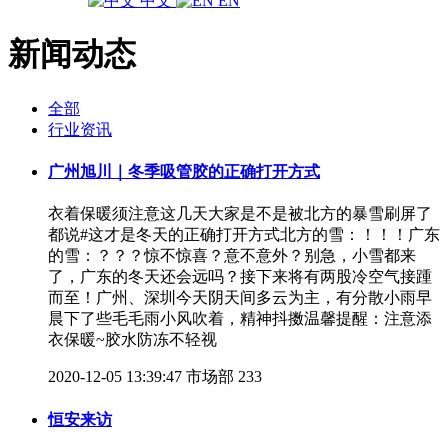
中文
EN
新闻动态
全部
行业资讯
广州旭川｜冬季吸管胶的正确打开方式
衣着保暖须注意这几天大家是不是被北方的暴雪刷屏了
都说#这才是冬天的正确打开方式北方的雪：！！！广东
的雪：？？？惊不惊喜？意不意外？别急，小雪都来
了，广东的冬天还会远吗？接下来将有两股冷空气接踵
而至！广州、深圳今天阴天间多云为主，有分散小雨早
晨下了些毛毛雨小风吹着，精神抖擞温馨提醒：注意添
衣保暖~胶水防冻不轻视
2020-12-05 13:39:47
市场部
233
恒安来访