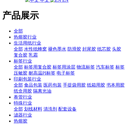
中文
EN
产品展示
全部
热熔胶行业
生活用纸行业
全部
水性纸蜂窝
褪色墨水
防滑胶
封尾胶
纸芯胶
头胶
复合胶
乳霜
标签行业
全部
标签用复合胶
标签用涂层
物流标签
汽车标签
标签
压敏胶
耐高温PI标签
电子标签
印刷包装行业
全部
食品包装
医药包装
手提袋用胶
纸箱用胶
书本用胶
纸盒用胶
隔离光油
卷管行业
特殊行业
全部
划线材料
清洗剂
配套设备
滤器行业
热熔胶