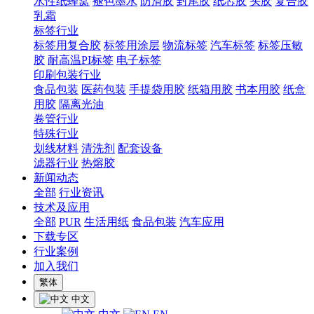
水性纸蜂窝
褪色墨水
防滑胶
封尾胶
纸芯胶
头胶
复合胶
乳霜
标签行业
标签用复合胶
标签用涂层
物流标签
汽车标签
标签压敏
胶
耐高温PI标签
电子标签
印刷包装行业
食品包装
医药包装
手提袋用胶
纸箱用胶
书本用胶
纸盒
用胶
隔离光油
卷管行业
特殊行业
划线材料
清洗剂
配套设备
滤器行业
热熔胶
新闻动态
全部
行业资讯
技术及应用
全部
PUR
生活用纸
食品包装
汽车应用
下载专区
行业案例
加入我们
繁体
中文