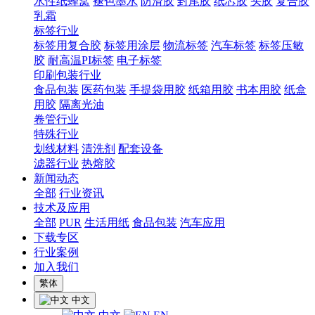
水性纸蜂窝
褪色墨水
防滑胶
封尾胶
纸芯胶
头胶
复合胶
乳霜
标签行业
标签用复合胶
标签用涂层
物流标签
汽车标签
标签压敏
胶
耐高温PI标签
电子标签
印刷包装行业
食品包装
医药包装
手提袋用胶
纸箱用胶
书本用胶
纸盒
用胶
隔离光油
卷管行业
特殊行业
划线材料
清洗剂
配套设备
滤器行业
热熔胶
新闻动态
全部
行业资讯
技术及应用
全部
PUR
生活用纸
食品包装
汽车应用
下载专区
行业案例
加入我们
繁体
中文