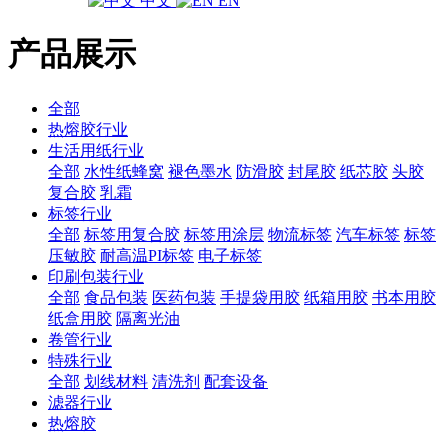
中文
EN
产品展示
全部
热熔胶行业
生活用纸行业
全部
水性纸蜂窝
褪色墨水
防滑胶
封尾胶
纸芯胶
头胶
复合胶
乳霜
标签行业
全部
标签用复合胶
标签用涂层
物流标签
汽车标签
标签
压敏胶
耐高温PI标签
电子标签
印刷包装行业
全部
食品包装
医药包装
手提袋用胶
纸箱用胶
书本用胶
纸盒用胶
隔离光油
卷管行业
特殊行业
全部
划线材料
清洗剂
配套设备
滤器行业
热熔胶