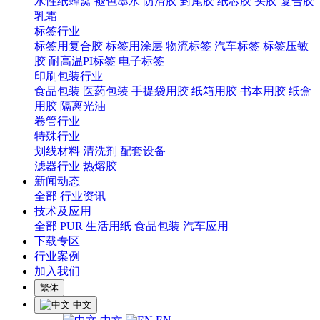
水性纸蜂窝
褪色墨水
防滑胶
封尾胶
纸芯胶
头胶
复合胶
乳霜
标签行业
标签用复合胶
标签用涂层
物流标签
汽车标签
标签压敏
胶
耐高温PI标签
电子标签
印刷包装行业
食品包装
医药包装
手提袋用胶
纸箱用胶
书本用胶
纸盒
用胶
隔离光油
卷管行业
特殊行业
划线材料
清洗剂
配套设备
滤器行业
热熔胶
新闻动态
全部
行业资讯
技术及应用
全部
PUR
生活用纸
食品包装
汽车应用
下载专区
行业案例
加入我们
繁体
中文