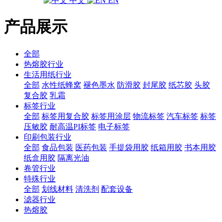
中文
EN
产品展示
全部
热熔胶行业
生活用纸行业
全部
水性纸蜂窝
褪色墨水
防滑胶
封尾胶
纸芯胶
头胶
复合胶
乳霜
标签行业
全部
标签用复合胶
标签用涂层
物流标签
汽车标签
标签
压敏胶
耐高温PI标签
电子标签
印刷包装行业
全部
食品包装
医药包装
手提袋用胶
纸箱用胶
书本用胶
纸盒用胶
隔离光油
卷管行业
特殊行业
全部
划线材料
清洗剂
配套设备
滤器行业
热熔胶