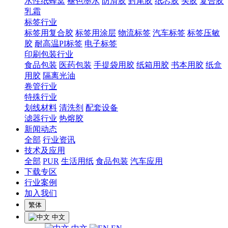
水性纸蜂窝
褪色墨水
防滑胶
封尾胶
纸芯胶
头胶
复合胶
乳霜
标签行业
标签用复合胶
标签用涂层
物流标签
汽车标签
标签压敏
胶
耐高温PI标签
电子标签
印刷包装行业
食品包装
医药包装
手提袋用胶
纸箱用胶
书本用胶
纸盒
用胶
隔离光油
卷管行业
特殊行业
划线材料
清洗剂
配套设备
滤器行业
热熔胶
新闻动态
全部
行业资讯
技术及应用
全部
PUR
生活用纸
食品包装
汽车应用
下载专区
行业案例
加入我们
繁体
中文