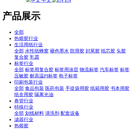
中文
EN
产品展示
全部
热熔胶行业
生活用纸行业
全部
水性纸蜂窝
褪色墨水
防滑胶
封尾胶
纸芯胶
头胶
复合胶
乳霜
标签行业
全部
标签用复合胶
标签用涂层
物流标签
汽车标签
标签
压敏胶
耐高温PI标签
电子标签
印刷包装行业
全部
食品包装
医药包装
手提袋用胶
纸箱用胶
书本用胶
纸盒用胶
隔离光油
卷管行业
特殊行业
全部
划线材料
清洗剂
配套设备
滤器行业
热熔胶