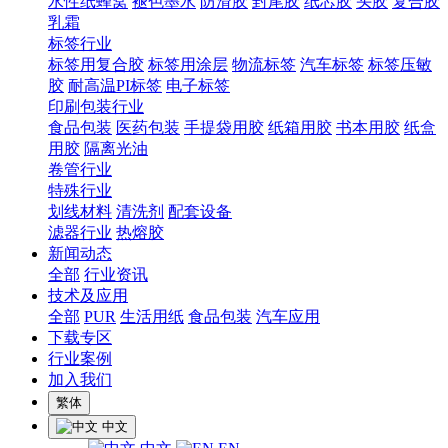
水性纸蜂窝
褪色墨水
防滑胶
封尾胶
纸芯胶
头胶
复合胶
乳霜
标签行业
标签用复合胶
标签用涂层
物流标签
汽车标签
标签压敏
胶
耐高温PI标签
电子标签
印刷包装行业
食品包装
医药包装
手提袋用胶
纸箱用胶
书本用胶
纸盒
用胶
隔离光油
卷管行业
特殊行业
划线材料
清洗剂
配套设备
滤器行业
热熔胶
新闻动态
全部
行业资讯
技术及应用
全部
PUR
生活用纸
食品包装
汽车应用
下载专区
行业案例
加入我们
繁体
中文