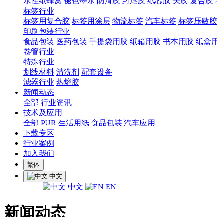
水性纸蜂窝
褪色墨水
防滑胶
封尾胶
纸芯胶
头胶
复合胶
标签行业
标签用复合胶
标签用涂层
物流标签
汽车标签
标签压敏胶
印刷包装行业
食品包装
医药包装
手提袋用胶
纸箱用胶
书本用胶
纸盒
卷管行业
特殊行业
划线材料
清洗剂
配套设备
滤器行业
热熔胶
新闻动态
全部
行业资讯
技术及应用
全部
PUR
生活用纸
食品包装
汽车应用
下载专区
行业案例
加入我们
繁体
中文
中文
EN
新闻动态