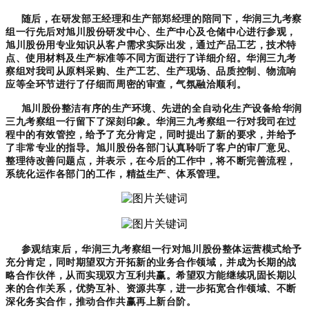
随后
，
在研发部王经理和生产部郑经理的陪同下，华润三九考察
组一行先后对旭川股份研发中心、生产中心及仓储中心进行参观，
旭川股份用专业知识从客户需求实际出发，通过产品工艺，技术特
点、使用材料及生产标准等不同方面进行了详细介绍。华润三九考
察组对我司从原料采购、生产工艺、生产现场、品质控制、物流响
应等全环节进行了仔细而周密的审查，气氛融洽顺利。
旭川股份整洁有序的生产环境、先进的全自动化生产设备给华润
三九考察组一行留下了深刻印象。华润三九考察组一行对我司在过
程中的有效管控，给予了充分肯定，同时提出了新的要求，并给予
了非常专业的指导。旭川股份各部门认真聆听了客户的审厂意见、
整理待改善问题点，并表示，在今后的工作中，将不断完善流程，
系统化运作各部门的工作，精益生产、体系管理。
参观结束后，华润三九考察组一行对旭川股份整体运营模式给予
充分肯定，同时期望双方开拓新的业务合作领域，并成为长期的战
略合作伙伴，从而实现双方互利共赢。希望双方能继续巩固长期以
来的合作关系，优势互补、资源共享，进一步拓宽合作领域、不断
深化务实合作，推动合作共赢再上新台阶。