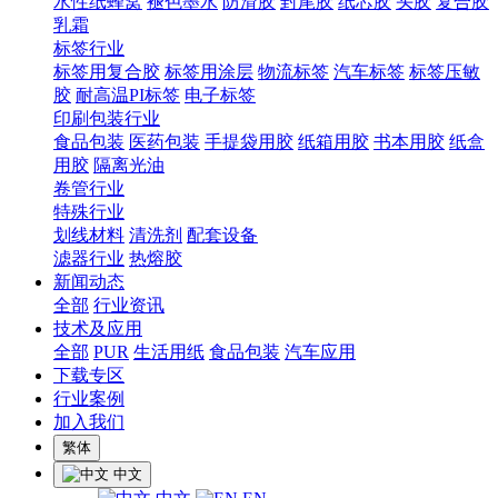
水性纸蜂窝
褪色墨水
防滑胶
封尾胶
纸芯胶
头胶
复合胶
乳霜
标签行业
标签用复合胶
标签用涂层
物流标签
汽车标签
标签压敏
胶
耐高温PI标签
电子标签
印刷包装行业
食品包装
医药包装
手提袋用胶
纸箱用胶
书本用胶
纸盒
用胶
隔离光油
卷管行业
特殊行业
划线材料
清洗剂
配套设备
滤器行业
热熔胶
新闻动态
全部
行业资讯
技术及应用
全部
PUR
生活用纸
食品包装
汽车应用
下载专区
行业案例
加入我们
繁体
中文