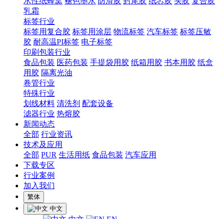
水性纸蜂窝
褪色墨水
防滑胶
封尾胶
纸芯胶
头胶
复合胶
乳霜
标签行业
标签用复合胶
标签用涂层
物流标签
汽车标签
标签压敏
胶
耐高温PI标签
电子标签
印刷包装行业
食品包装
医药包装
手提袋用胶
纸箱用胶
书本用胶
纸盒
用胶
隔离光油
卷管行业
特殊行业
划线材料
清洗剂
配套设备
滤器行业
热熔胶
新闻动态
全部
行业资讯
技术及应用
全部
PUR
生活用纸
食品包装
汽车应用
下载专区
行业案例
加入我们
繁体
中文