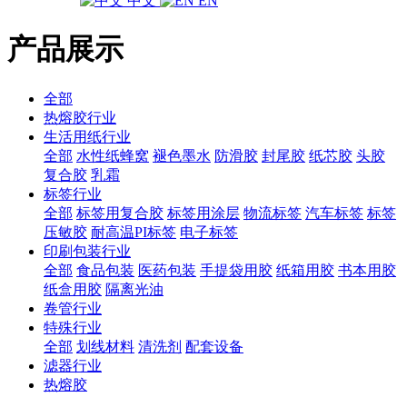
中文
EN
产品展示
全部
热熔胶行业
生活用纸行业
全部
水性纸蜂窝
褪色墨水
防滑胶
封尾胶
纸芯胶
头胶
复合胶
乳霜
标签行业
全部
标签用复合胶
标签用涂层
物流标签
汽车标签
标签
压敏胶
耐高温PI标签
电子标签
印刷包装行业
全部
食品包装
医药包装
手提袋用胶
纸箱用胶
书本用胶
纸盒用胶
隔离光油
卷管行业
特殊行业
全部
划线材料
清洗剂
配套设备
滤器行业
热熔胶