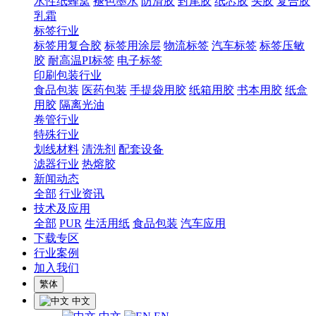
水性纸蜂窝
褪色墨水
防滑胶
封尾胶
纸芯胶
头胶
复合胶
乳霜
标签行业
标签用复合胶
标签用涂层
物流标签
汽车标签
标签压敏
胶
耐高温PI标签
电子标签
印刷包装行业
食品包装
医药包装
手提袋用胶
纸箱用胶
书本用胶
纸盒
用胶
隔离光油
卷管行业
特殊行业
划线材料
清洗剂
配套设备
滤器行业
热熔胶
新闻动态
全部
行业资讯
技术及应用
全部
PUR
生活用纸
食品包装
汽车应用
下载专区
行业案例
加入我们
繁体
中文